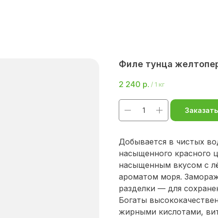
Филе тунца желтопе
2 240
р.
/
1 кг
Заказать
Добывается в чистых во
насыщенного красного ц
насыщенным вкусом с лё
ароматом моря. Замора
разделки — для сохранен
Богаты высококачественн
жирными кислотами, вит