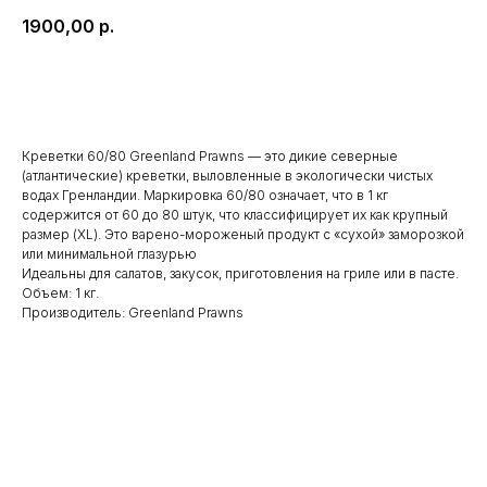
1900,00
р.
Заказать
Креветки 60/80 Greenland Prawns — это дикие северные
(атлантические) креветки, выловленные в экологически чистых
водах Гренландии. Маркировка 60/80 означает, что в 1 кг
содержится от 60 до 80 штук, что классифицирует их как крупный
размер (XL). Это варено-мороженый продукт с «сухой» заморозкой
или минимальной глазурью
Идеальны для салатов, закусок, приготовления на гриле или в пасте.
Объем: 1 кг.
Производитель: Greenland Prawns