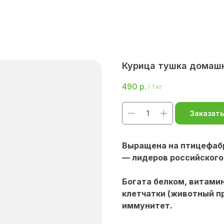
Курица тушка домаш
490
р.
/
1 кг
Заказать
Выращена на птицефабр
— лидеров российского
Богата белком, витами
клетчатки (животный 
иммунитет.