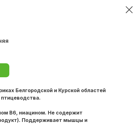
няя
иках Белгородской и Курской областей
 птицеводства.
ном B6, ниацином. Не содержит
продукт). Поддерживает мышцы и